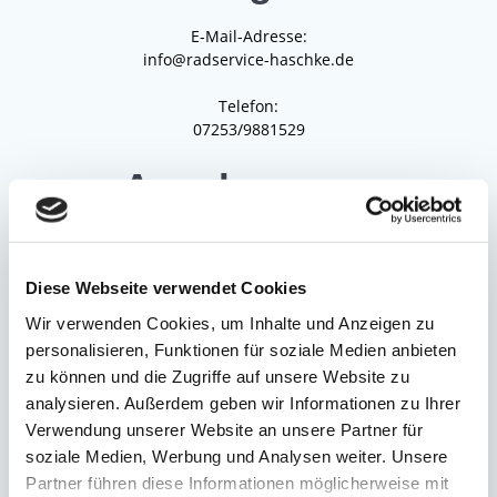
E-Mail-Adresse:
info@radservice-haschke.de
Telefon:
07253/9881529
Angaben zum
Unternehmen
Umsatzsteuer Identifikationsnummer (USt-ID):
Diese Webseite verwendet Cookies
Wir verwenden Cookies, um Inhalte und Anzeigen zu
DE352429049
personalisieren, Funktionen für soziale Medien anbieten
Haftungs- und
zu können und die Zugriffe auf unsere Website zu
analysieren. Außerdem geben wir Informationen zu Ihrer
Schutzrechtshinweise
Verwendung unserer Website an unsere Partner für
soziale Medien, Werbung und Analysen weiter. Unsere
Partner führen diese Informationen möglicherweise mit
Haftungsausschluss: Die Inhalte dieses Onlineangebotes