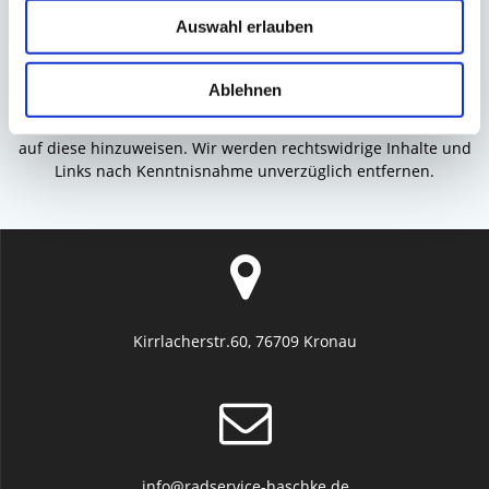
(Urheberrechte, Markenrechte) geschützt. Die Verwendung,
Auswahl erlauben
Vervielfältigung usw. unterliegen unseren Rechten oder den
Rechten der jeweiligen Urheber bzw. Rechteinhaber.
Ablehnen
Hinweise auf Rechtsverstöße: Sollten Sie innerhalb unseres
Internetauftritts Rechtsverstöße bemerken, bitten wir Sie uns
auf diese hinzuweisen. Wir werden rechtswidrige Inhalte und
Links nach Kenntnisnahme unverzüglich entfernen.
Kirrlacherstr.60, 76709 Kronau
info@radservice-haschke.de